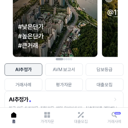
이용에 불편을 드려 죄송합니다.
다시 시도
AI추정가
AVM 보고서
담보등급
거래사례
평가자문
대출모집
AI추정가
전국 모든 토지건물, 집합건물, 매월 업데이트되는 AI추정가를 경험해보
세요.
홈
가격자문
대출모집
거래사례