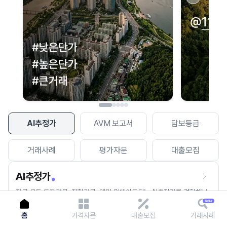
이용에 불편을 드려 죄송합니다.
다시 시도
AI추정가
AVM 보고서
담보등급
거래사례
평가자문
대출모집
AI추정가
전국 모든 토지건물, 집합건물, 매월 업데이트되는 AI추정가를 경험해보
세요.
홈
가격자문
대출모집
거래사례