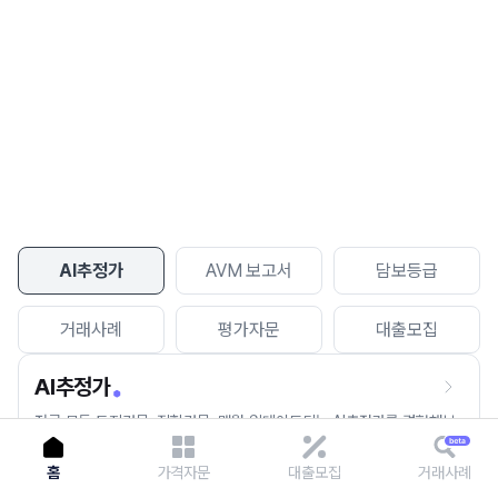
이용에 불편을 드려 죄송합니다.
다시 시도
AI추정가
AVM 보고서
담보등급
거래사례
평가자문
대출모집
AI추정가
전국 모든 토지건물, 집합건물, 매월 업데이트되는 AI추정가를 경험해보
세요.
홈
가격자문
대출모집
거래사례