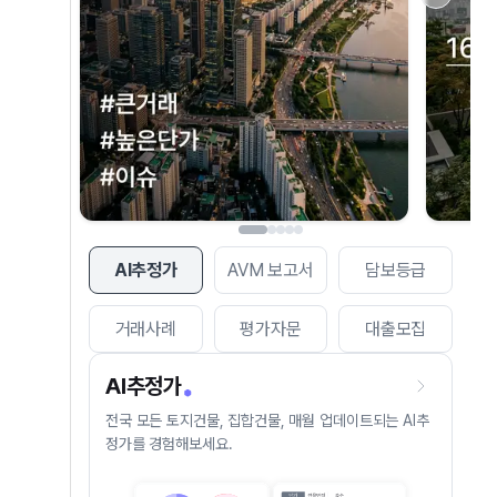
AI추정가
AVM 보고서
담보등급
거래사례
평가자문
대출모집
AI추정가
전국 모든 토지건물, 집합건물, 매월 업데이트되는 AI추
정가를 경험해보세요.