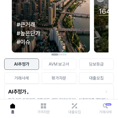
이용에 불편을 드려 죄송합니다.
다시 시도
AI추정가
AVM 보고서
담보등급
거래사례
평가자문
대출모집
AI추정가
전국 모든 토지건물, 집합건물, 매월 업데이트되는 AI추정가를 경험해보
세요.
홈
가격자문
대출모집
거래사례