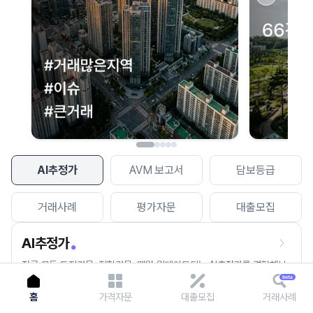
이용에 불편을 드려 죄송합니다.
다시 시도
AI추정가
AVM 보고서
담보등급
거래사례
평가자문
대출모집
AI추정가
전국 모든 토지건물, 집합건물, 매월 업데이트되는 AI추정가를 경험해보
세요.
홈
가격자문
대출모집
거래사례