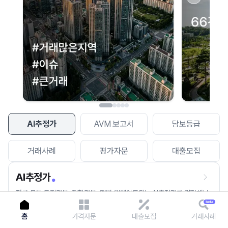
이용에 불편을 드려 죄송합니다.
다시 시도
AI추정가
AVM 보고서
담보등급
거래사례
평가자문
대출모집
AI추정가
전국 모든 토지건물, 집합건물, 매월 업데이트되는 AI추정가를 경험해보
세요.
홈
가격자문
대출모집
거래사례