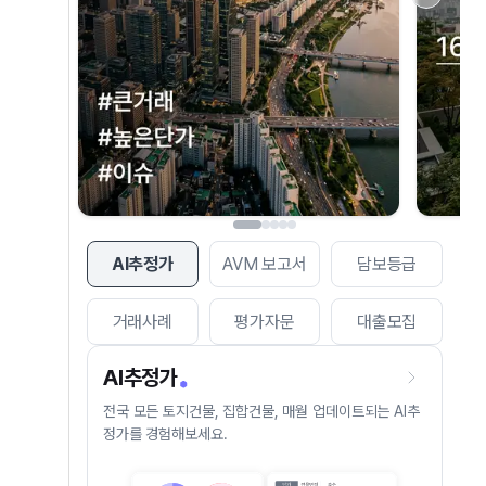
AI추정가
AVM 보고서
담보등급
거래사례
평가자문
대출모집
AI추정가
전국 모든 토지건물, 집합건물, 매월 업데이트되는 AI추
정가를 경험해보세요.