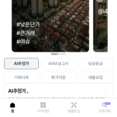
이용에 불편을 드려 죄송합니다.
다시 시도
AI추정가
AVM 보고서
담보등급
거래사례
평가자문
대출모집
AI추정가
전국 모든 토지건물, 집합건물, 매월 업데이트되는 AI추정가를 경험해보
세요.
홈
가격자문
대출모집
거래사례