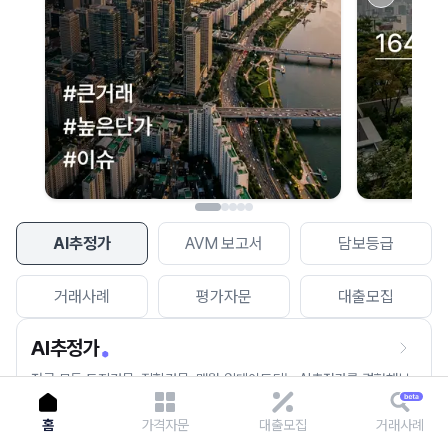
이용에 불편을 드려 죄송합니다.
다시 시도
AI추정가
AVM 보고서
담보등급
거래사례
평가자문
대출모집
AI추정가
전국 모든 토지건물, 집합건물, 매월 업데이트되는 AI추정가를 경험해보
세요.
홈
가격자문
대출모집
거래사례