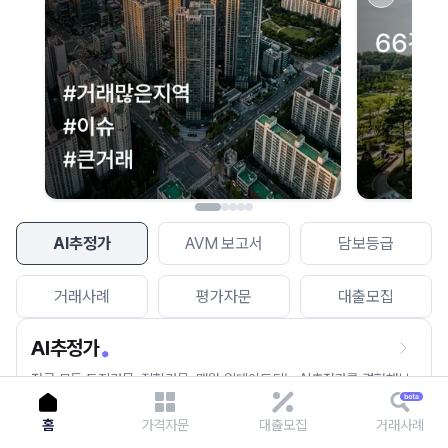
이용에 불편을 드려 죄송합니다.
다시 시도
AI추정가
AVM 보고서
담보등급
거래사례
평가자문
대출모집
AI추정가
전국 모든 토지건물, 집합건물, 매월 업데이트되는 AI추정가를 경험해보
세요.
홈
가격자문
대출모집
거래사례