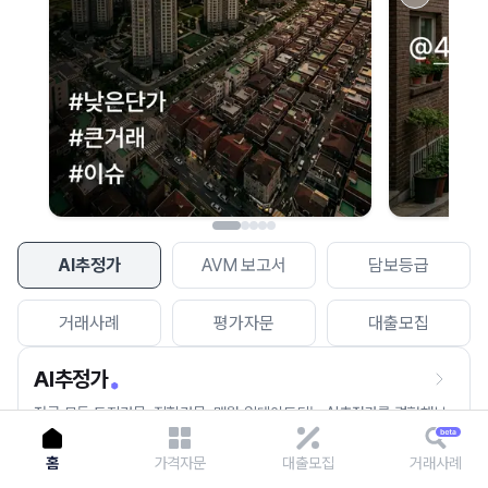
이용에 불편을 드려 죄송합니다.
다시 시도
AI추정가
AVM 보고서
담보등급
거래사례
평가자문
대출모집
AI추정가
전국 모든 토지건물, 집합건물, 매월 업데이트되는 AI추정가를 경험해보
세요.
홈
가격자문
대출모집
거래사례