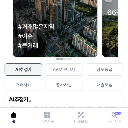
이용에 불편을 드려 죄송합니다.
다시 시도
AI추정가
AVM 보고서
담보등급
거래사례
평가자문
대출모집
AI추정가
전국 모든 토지건물, 집합건물, 매월 업데이트되는 AI추정가를 경험해보
세요.
홈
가격자문
대출모집
거래사례