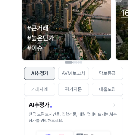
AI추정가
AVM 보고서
담보등급
거래사례
평가자문
대출모집
AI추정가
전국 모든 토지건물, 집합건물, 매월 업데이트되는 AI추
정가를 경험해보세요.