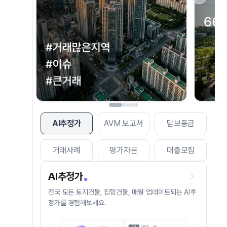
AI추정가
AVM 보고서
담보등급
거래사례
평가자문
대출모집
AI추정가
전국 모든 토지건물, 집합건물, 매월 업데이트되는 AI추
정가를 경험해보세요.