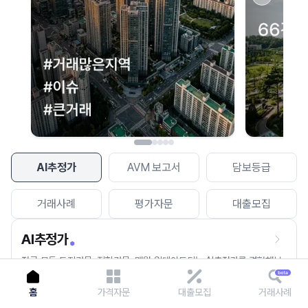
이용에 불편을 드려 죄송합니다.
다시 시도
AI추정가
AVM 보고서
담보등급
거래사례
평가자문
대출모집
AI추정가
전국 모든 토지건물, 집합건물, 매월 업데이트되는 AI추정가를 경험해보
세요.
홈
가격자문
대출모집
거래사례