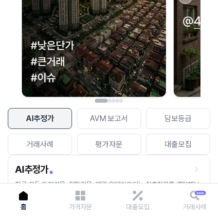
이용에 불편을 드려 죄송합니다.
다시 시도
AI추정가
AVM 보고서
담보등급
거래사례
평가자문
대출모집
AI추정가
전국 모든 토지건물, 집합건물, 매월 업데이트되는 AI추정가를 경험해보
세요.
홈
가격자문
대출모집
거래사례