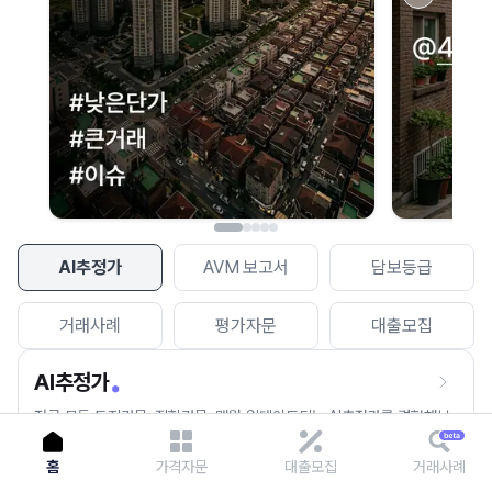
이용에 불편을 드려 죄송합니다.
다시 시도
AI추정가
AVM 보고서
담보등급
거래사례
평가자문
대출모집
AI추정가
전국 모든 토지건물, 집합건물, 매월 업데이트되는 AI추정가를 경험해보
세요.
홈
가격자문
대출모집
거래사례