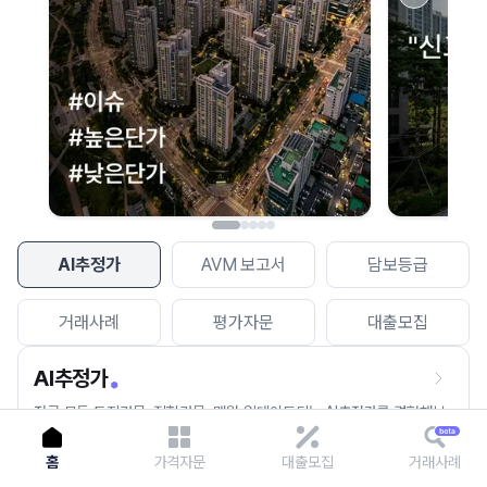
이용에 불편을 드려 죄송합니다.
다시 시도
AI추정가
AVM 보고서
담보등급
거래사례
평가자문
대출모집
AI추정가
전국 모든 토지건물, 집합건물, 매월 업데이트되는 AI추정가를 경험해보
세요.
홈
가격자문
대출모집
거래사례