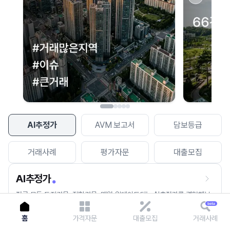
이용에 불편을 드려 죄송합니다.
다시 시도
AI추정가
AVM 보고서
담보등급
거래사례
평가자문
대출모집
AI추정가
전국 모든 토지건물, 집합건물, 매월 업데이트되는 AI추정가를 경험해보
세요.
홈
가격자문
대출모집
거래사례