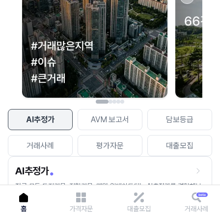
이용에 불편을 드려 죄송합니다.
다시 시도
AI추정가
AVM 보고서
담보등급
거래사례
평가자문
대출모집
AI추정가
전국 모든 토지건물, 집합건물, 매월 업데이트되는 AI추정가를 경험해보
세요.
홈
가격자문
대출모집
거래사례