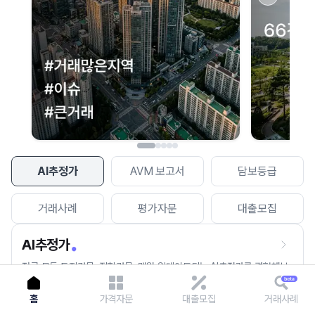
이용에 불편을 드려 죄송합니다.
다시 시도
AI추정가
AVM 보고서
담보등급
거래사례
평가자문
대출모집
AI추정가
전국 모든 토지건물, 집합건물, 매월 업데이트되는 AI추정가를 경험해보
세요.
홈
가격자문
대출모집
거래사례