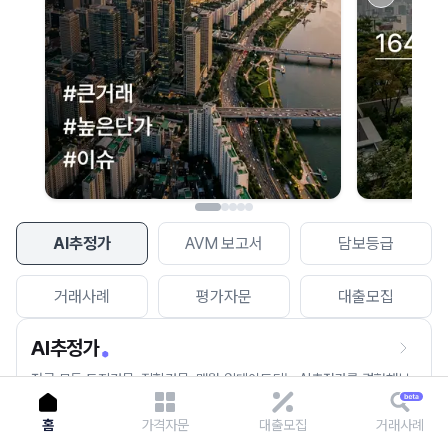
이용에 불편을 드려 죄송합니다.
다시 시도
AI추정가
AVM 보고서
담보등급
거래사례
평가자문
대출모집
AI추정가
전국 모든 토지건물, 집합건물, 매월 업데이트되는 AI추정가를 경험해보
세요.
홈
가격자문
대출모집
거래사례