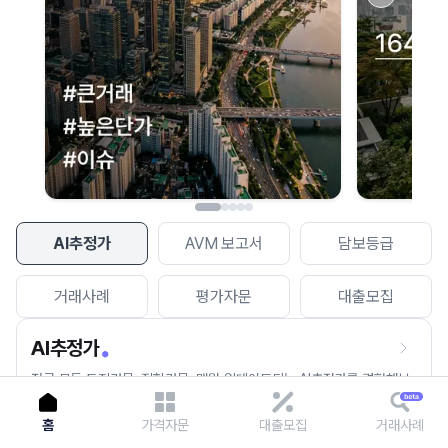
이용에 불편을 드려 죄송합니다.
다시 시도
AI추정가
AVM 보고서
담보등급
거래사례
평가자문
대출모집
AI추정가
전국 모든 토지건물, 집합건물, 매월 업데이트되는 AI추정가를 경험해보
세요.
홈
가격자문
대출모집
거래사례