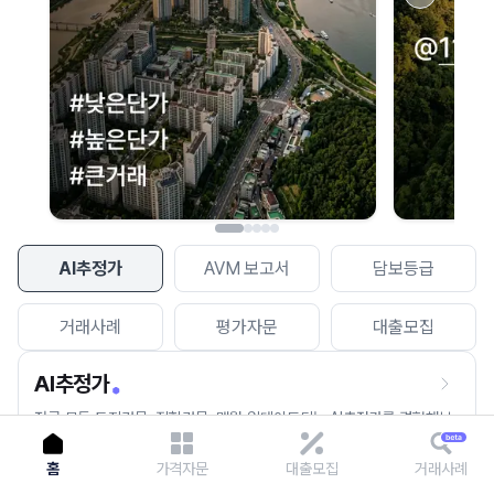
이용에 불편을 드려 죄송합니다.
다시 시도
AI추정가
AVM 보고서
담보등급
거래사례
평가자문
대출모집
AI추정가
전국 모든 토지건물, 집합건물, 매월 업데이트되는 AI추정가를 경험해보
세요.
홈
가격자문
대출모집
거래사례