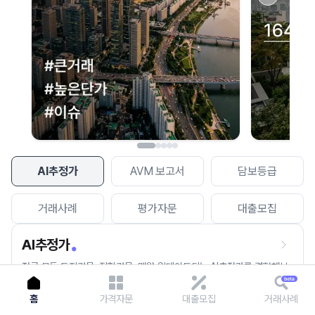
이용에 불편을 드려 죄송합니다.
다시 시도
AI추정가
AVM 보고서
담보등급
거래사례
평가자문
대출모집
AI추정가
전국 모든 토지건물, 집합건물, 매월 업데이트되는 AI추정가를 경험해보
세요.
홈
가격자문
대출모집
거래사례