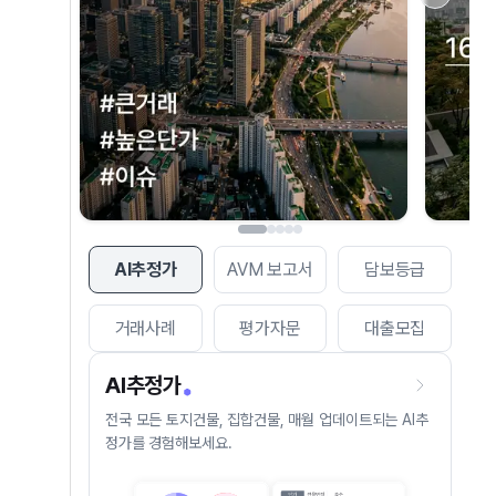
AI추정가
AVM 보고서
담보등급
거래사례
평가자문
대출모집
AI추정가
전국 모든 토지건물, 집합건물, 매월 업데이트되는 AI추
정가를 경험해보세요.