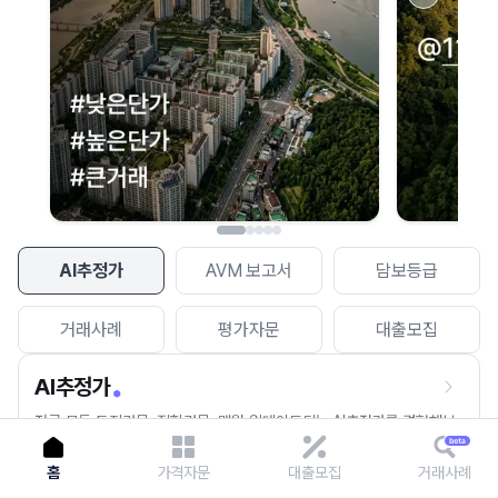
이용에 불편을 드려 죄송합니다.
다시 시도
AI추정가
AVM 보고서
담보등급
거래사례
평가자문
대출모집
AI추정가
전국 모든 토지건물, 집합건물, 매월 업데이트되는 AI추정가를 경험해보
세요.
홈
가격자문
대출모집
거래사례