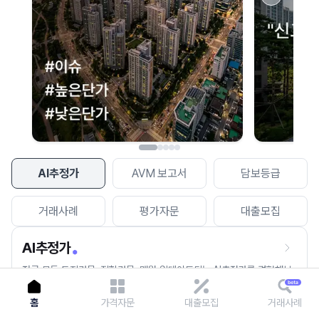
이용에 불편을 드려 죄송합니다.
다시 시도
AI추정가
AVM 보고서
담보등급
거래사례
평가자문
대출모집
AI추정가
전국 모든 토지건물, 집합건물, 매월 업데이트되는 AI추정가를 경험해보
세요.
홈
가격자문
대출모집
거래사례