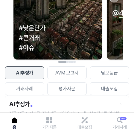
이용에 불편을 드려 죄송합니다.
다시 시도
AI추정가
AVM 보고서
담보등급
거래사례
평가자문
대출모집
AI추정가
전국 모든 토지건물, 집합건물, 매월 업데이트되는 AI추정가를 경험해보
세요.
홈
가격자문
대출모집
거래사례