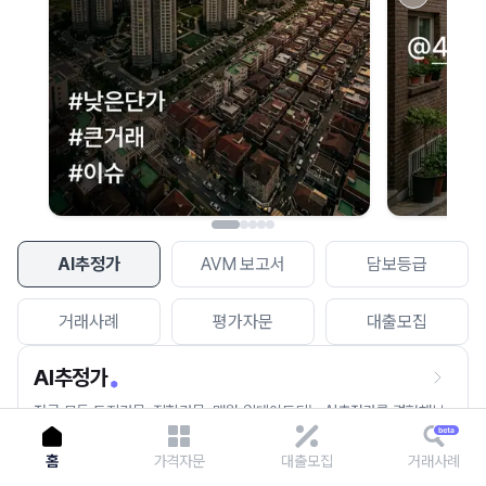
이용에 불편을 드려 죄송합니다.
다시 시도
AI추정가
AVM 보고서
담보등급
거래사례
평가자문
대출모집
AI추정가
전국 모든 토지건물, 집합건물, 매월 업데이트되는 AI추정가를 경험해보
세요.
홈
가격자문
대출모집
거래사례