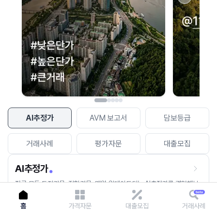
이용에 불편을 드려 죄송합니다.
다시 시도
AI추정가
AVM 보고서
담보등급
거래사례
평가자문
대출모집
AI추정가
전국 모든 토지건물, 집합건물, 매월 업데이트되는 AI추정가를 경험해보
세요.
홈
가격자문
대출모집
거래사례