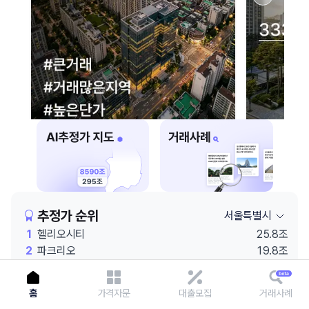
이용에 불편을 드려 죄송합니다.
다시 시도
추정가 순위
서울특별시
1
헬리오시티
25.8조
2
파크리오
19.8조
3
코엑스
19.6조
4
잠실엘스
19.3조
홈
가격자문
대출모집
거래사례
5
래미안 원베일리
19.1조