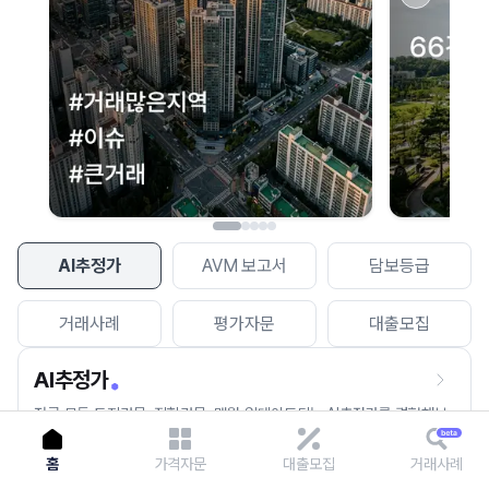
이용에 불편을 드려 죄송합니다.
다시 시도
AI추정가
AVM 보고서
담보등급
거래사례
평가자문
대출모집
AI추정가
전국 모든 토지건물, 집합건물, 매월 업데이트되는 AI추정가를 경험해보
세요.
홈
가격자문
대출모집
거래사례