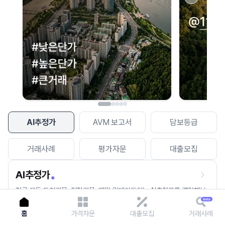
이용에 불편을 드려 죄송합니다.
다시 시도
AI추정가
AVM 보고서
담보등급
거래사례
평가자문
대출모집
AI추정가
전국 모든 토지건물, 집합건물, 매월 업데이트되는 AI추정가를 경험해보
세요.
홈
가격자문
대출모집
거래사례