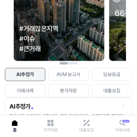
이용에 불편을 드려 죄송합니다.
다시 시도
AI추정가
AVM 보고서
담보등급
거래사례
평가자문
대출모집
AI추정가
전국 모든 토지건물, 집합건물, 매월 업데이트되는 AI추정가를 경험해보
세요.
홈
가격자문
대출모집
거래사례