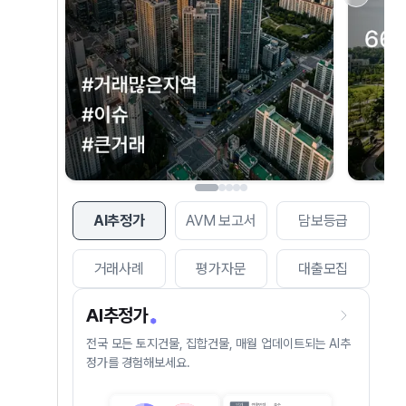
AI추정가
AVM 보고서
담보등급
거래사례
평가자문
대출모집
AI추정가
전국 모든 토지건물, 집합건물, 매월 업데이트되는 AI추
정가를 경험해보세요.