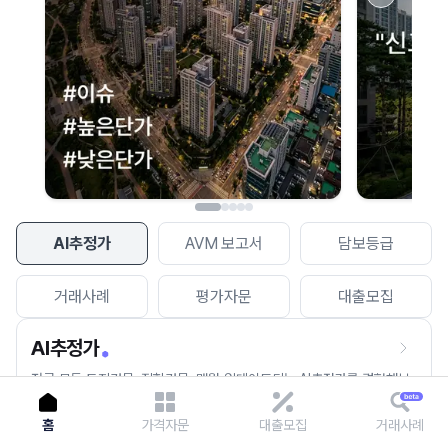
이용에 불편을 드려 죄송합니다.
다시 시도
AI추정가
AVM 보고서
담보등급
거래사례
평가자문
대출모집
AI추정가
전국 모든 토지건물, 집합건물, 매월 업데이트되는 AI추정가를 경험해보
세요.
홈
가격자문
대출모집
거래사례