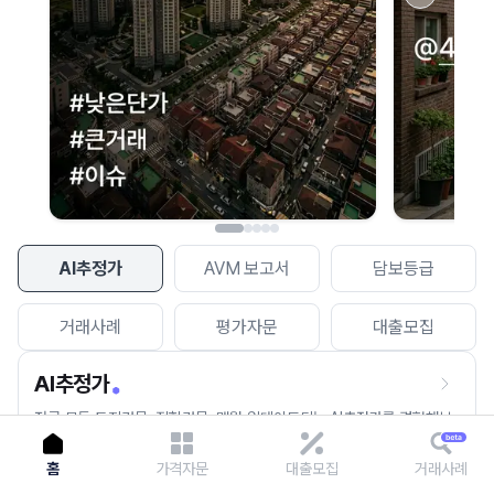
이용에 불편을 드려 죄송합니다.
다시 시도
AI추정가
AVM 보고서
담보등급
거래사례
평가자문
대출모집
AI추정가
전국 모든 토지건물, 집합건물, 매월 업데이트되는 AI추정가를 경험해보
세요.
홈
가격자문
대출모집
거래사례