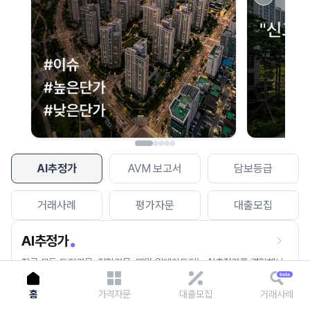
이용에 불편을 드려 죄송합니다.
다시 시도
AI추정가
AVM 보고서
담보등급
거래사례
평가자문
대출모집
AI추정가
전국 모든 토지건물, 집합건물, 매월 업데이트되는 AI추정가를 경험해보
세요.
홈
가격자문
대출모집
거래사례