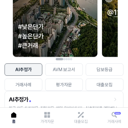
이용에 불편을 드려 죄송합니다.
다시 시도
AI추정가
AVM 보고서
담보등급
거래사례
평가자문
대출모집
AI추정가
전국 모든 토지건물, 집합건물, 매월 업데이트되는 AI추정가를 경험해보
세요.
홈
가격자문
대출모집
거래사례