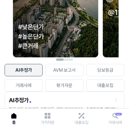
이용에 불편을 드려 죄송합니다.
다시 시도
AI추정가
AVM 보고서
담보등급
거래사례
평가자문
대출모집
AI추정가
전국 모든 토지건물, 집합건물, 매월 업데이트되는 AI추정가를 경험해보
세요.
홈
가격자문
대출모집
거래사례