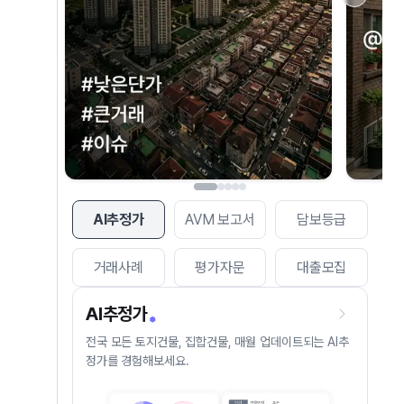
AI추정가
AVM 보고서
담보등급
거래사례
평가자문
대출모집
AI추정가
전국 모든 토지건물, 집합건물, 매월 업데이트되는 AI추
정가를 경험해보세요.