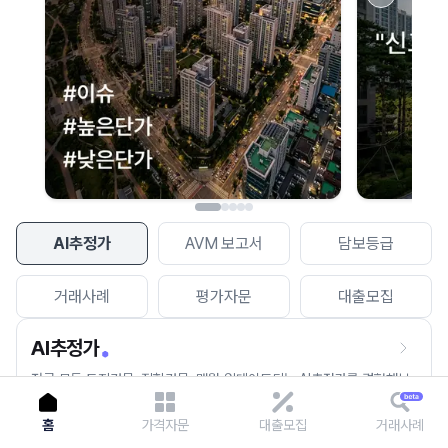
이용에 불편을 드려 죄송합니다.
다시 시도
AI추정가
AVM 보고서
담보등급
거래사례
평가자문
대출모집
AI추정가
전국 모든 토지건물, 집합건물, 매월 업데이트되는 AI추정가를 경험해보
세요.
홈
가격자문
대출모집
거래사례