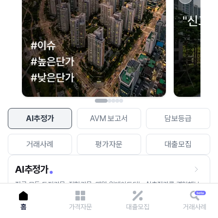
이용에 불편을 드려 죄송합니다.
다시 시도
AI추정가
AVM 보고서
담보등급
거래사례
평가자문
대출모집
AI추정가
전국 모든 토지건물, 집합건물, 매월 업데이트되는 AI추정가를 경험해보
세요.
홈
가격자문
대출모집
거래사례