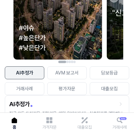
이용에 불편을 드려 죄송합니다.
다시 시도
AI추정가
AVM 보고서
담보등급
거래사례
평가자문
대출모집
AI추정가
전국 모든 토지건물, 집합건물, 매월 업데이트되는 AI추정가를 경험해보
세요.
홈
가격자문
대출모집
거래사례