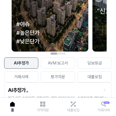
이용에 불편을 드려 죄송합니다.
다시 시도
AI추정가
AVM 보고서
담보등급
거래사례
평가자문
대출모집
AI추정가
전국 모든 토지건물, 집합건물, 매월 업데이트되는 AI추정가를 경험해보
세요.
홈
가격자문
대출모집
거래사례