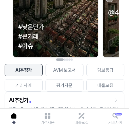
이용에 불편을 드려 죄송합니다.
다시 시도
AI추정가
AVM 보고서
담보등급
거래사례
평가자문
대출모집
AI추정가
전국 모든 토지건물, 집합건물, 매월 업데이트되는 AI추정가를 경험해보
세요.
홈
가격자문
대출모집
거래사례