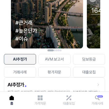
이용에 불편을 드려 죄송합니다.
다시 시도
AI추정가
AVM 보고서
담보등급
거래사례
평가자문
대출모집
AI추정가
전국 모든 토지건물, 집합건물, 매월 업데이트되는 AI추정가를 경험해보
세요.
홈
가격자문
대출모집
거래사례