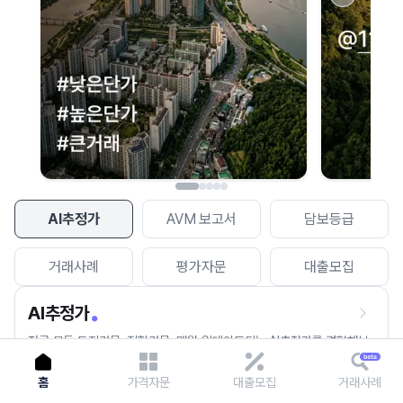
이용에 불편을 드려 죄송합니다.
다시 시도
AI추정가
AVM 보고서
담보등급
거래사례
평가자문
대출모집
AI추정가
전국 모든 토지건물, 집합건물, 매월 업데이트되는 AI추정가를 경험해보
세요.
홈
가격자문
대출모집
거래사례